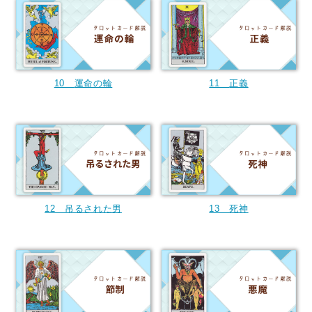
10
運命の輪
11
正義
12
吊るされた男
13
死神