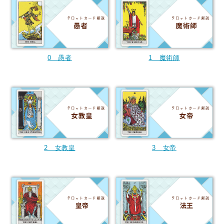
0 愚者
1 魔術師
2 女教皇
3
女帝