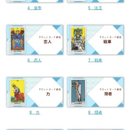
4
皇帝
5 法王
6
恋人
7
戦車
8
力
9
隠者