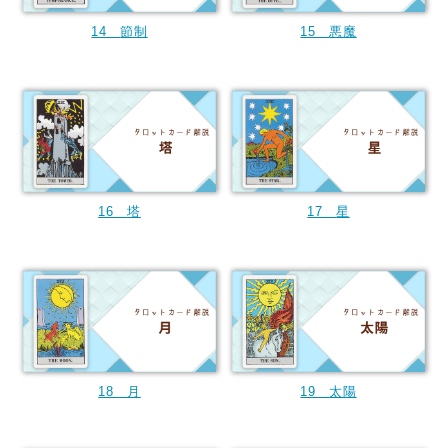
14
節制
15
悪魔
16
塔
17
星
18
月
19
太陽