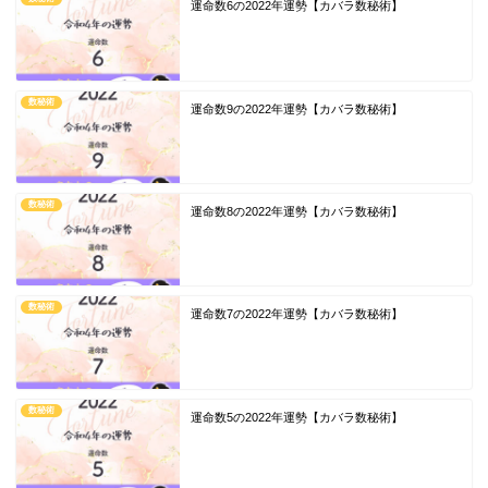
運命数6の2022年運勢【カバラ数秘術】
数秘術
運命数9の2022年運勢【カバラ数秘術】
数秘術
運命数8の2022年運勢【カバラ数秘術】
数秘術
運命数7の2022年運勢【カバラ数秘術】
数秘術
運命数5の2022年運勢【カバラ数秘術】