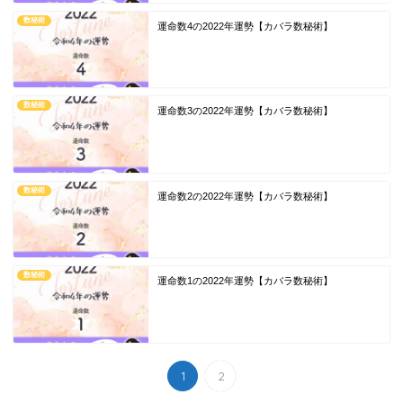
数秘術
運命数4の2022年運勢【カバラ数秘術】
数秘術
運命数3の2022年運勢【カバラ数秘術】
数秘術
運命数2の2022年運勢【カバラ数秘術】
数秘術
運命数1の2022年運勢【カバラ数秘術】
1
2