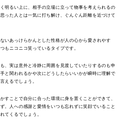
良く明るい上に、相手の立場に立って物事を考えられるの
と思った人とは一気に打ち解け、ぐんぐん距離を近づけて
のないあっけらかんとした性格が人の心から愛されやす
いつもニコニコ笑っているタイプです。
らも、実は意外と冷静に周囲を見渡していたりするのも申
相手と関われるかや次にどうしたらいいかが瞬時に理解で
と言えるでしょう。
活かすことで自分に合った環境に身を置くことができて、
はず。人への感謝と愛情をいつも忘れずに笑顔でいること
られてくるでしょう。