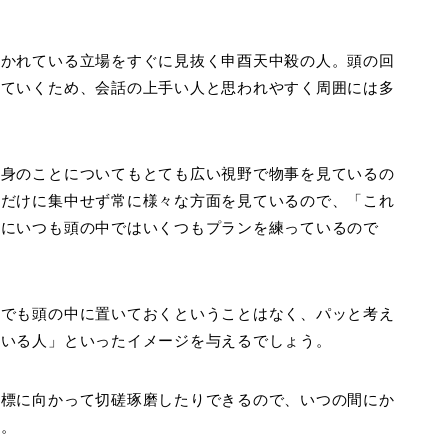
置かれている立場をすぐに見抜く申酉天中殺の人。頭の回
していくため、会話の上手い人と思われやすく周囲には多
自身のことについてもとても広い視野で物事を見ているの
点だけに集中せず常に様々な方面を見ているので、「これ
合にいつも頭の中ではいくつもプランを練っているので
までも頭の中に置いておくということはなく、パッと考え
ている人」といったイメージを与えるでしょう。
目標に向かって切磋琢磨したりできるので、いつの間にか
す。