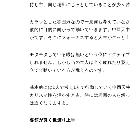
持ち主。同じ場所にじっとしていることが少々
カラッとした雰囲気なので一見何も考えていな
欲的に目的に向かって動いていきます。申酉天
かです。そこにフォーカスすると人生がグッと
モタモタしている暇は無いという位にアクティ
しれません。しかし当の本人は全く疲れたり萎
立てて動いている方が燃えるのです。
基本的には1人で考え1人で行動していく申酉天
カリスマ性を活かすと吉。時には周囲の人を頼
は近くなりますよ。
要領が良く世渡り上手