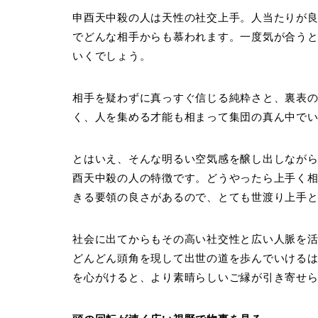
申酉天中殺の人は天性の社交上手。人当たりが
でどんな相手からも慕われます。一度気が合う
いくでしょう。
相手を疑わずに真っすぐ信じる純粋さと、裏表
く、人を集める才能も相まって集団の真ん中で
とはいえ、そんな明るい空気感を醸し出しなが
酉天中殺の人の特徴です。どうやったら上手く
きる要領の良さがあるので、とても世渡り上手
社会に出てからもその高い社交性と広い人脈を
どんどん頭角を現して出世の道を歩んでいける
を心がけると、より素晴らしいご縁が引き寄せ