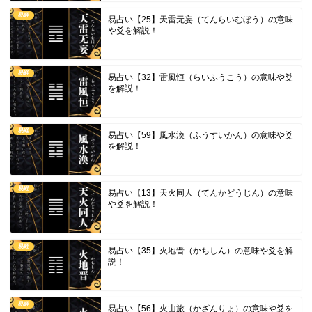
易経
易占い【25】天雷无妄（てんらいむぼう）の意味
や爻を解説！
易経
易占い【32】雷風恒（らいふうこう）の意味や爻
を解説！
易経
易占い【59】風水渙（ふうすいかん）の意味や爻
を解説！
易経
易占い【13】天火同人（てんかどうじん）の意味
や爻を解説！
易経
易占い【35】火地晋（かちしん）の意味や爻を解
説！
易経
易占い【56】火山旅（かざんりょ）の意味や爻を