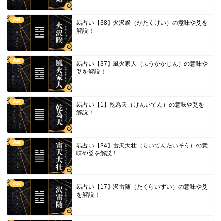
易経
易占い【38】火沢睽（かたくけい）の意味や爻を
解説！
易経
易占い【37】風火家人（ふうかかじん）の意味や
爻を解説！
易経
易占い【1】乾為天（けんいてん）の意味や爻を
解説！
易経
易占い【34】雷天大壮（らいてんたいそう）の意
味や爻を解説！
易経
易占い【17】沢雷随（たくらいずい）の意味や爻
を解説！