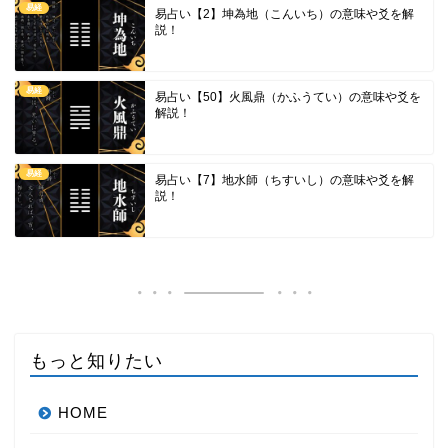
易経
易占い【2】坤為地（こんいち）の意味や爻を解
説！
易経
易占い【50】火風鼎（かふうてい）の意味や爻を
解説！
易経
易占い【7】地水師（ちすいし）の意味や爻を解
説！
もっと知りたい
HOME