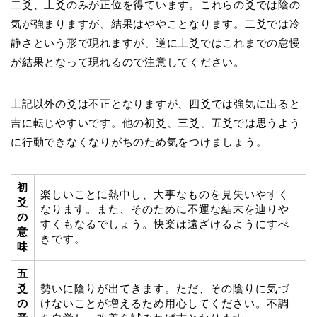
二爻、上爻のみが正位を得ています。これらの爻では陰の
気が強まりますが、結果はややことなります。二爻では冷
静さという形で現れますが、逆に上爻ではこれまでの怠慢
が結果となって現れるので注意してください。
上記以外の爻は不正となりますが、四爻では強気に出ると
吉に転じやすいです。他の初爻、三爻、五爻では思うよう
に行動できなくなりがちのため気をつけましょう。
初
楽しいことに熱中し、大事なものを見失いやすく
爻
なります。また、そのために不運な結末を辿りや
の
すくもなるでしょう。快楽は遠ざけるようにすべ
意
きです。
味
五
爻
勢いに陰りが出てきます。ただ、その陰りに気づ
の
けないことが増えるため用心してください。不調