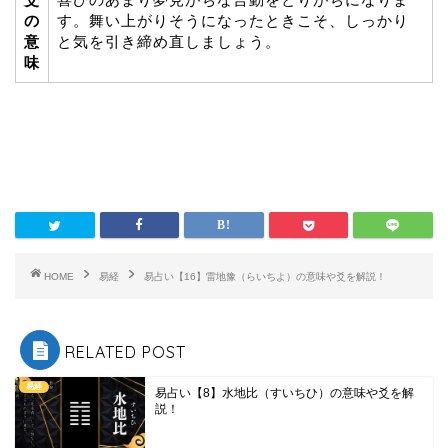
の
す。舞い上がりそうになったときこそ、しっかり
意
と気を引き締め直しましょう。
味
HOME
易経
易占い【16】雷地豫（らいちよ）の意味や爻を解説！
RELATED POST
易経
易占い【8】水地比（すいちひ）の意味や爻を解
説！