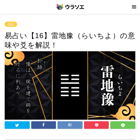
易経
易占い【16】雷地豫（らいちよ）の意
味や爻を解説！