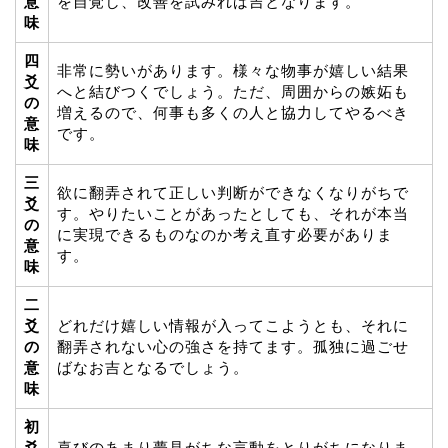
意
を自覚し、改善を試みれば吉となります。
味
四
非常に勢いがあります。様々な物事が嬉しい結果
爻
へと結びつくでしょう。ただ、周囲からの嫉妬も
の
増えるので、何事も多くの人と協力してやるべき
意
です。
味
三
欲に翻弄されて正しい判断ができなくなりがちで
爻
す。やりたいことがあったとしても、それが本当
の
に実現できるものなのか考え直す必要がありま
意
す。
味
二
爻
どれだけ嬉しい情報が入ってこようとも、それに
の
翻弄されない心の強さを持てます。孤独に過ごせ
意
ばなお吉となるでしょう。
味
初
爻
喜びのあまり夢見がちな言動をとりがちになりま