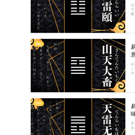
山
で
様
易経
山
く
力
易経
天
を