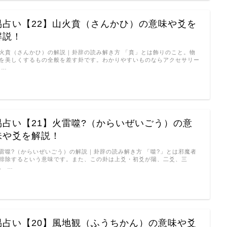
易占い【22】山火賁（さんかひ）の意味や爻を
解説！
火賁（さんかひ）の解説｜卦辞の読み解き方 「賁」とは飾りのこと。物
を美しくするもの全般を差す卦です。わかりやすいものならアクセサリー
 …
易占い【21】火雷噬?（からいぜいごう）の意
味や爻を解説！
雷噬?（からいぜいごう）の解説｜卦辞の読み解き方 「噬?」とは邪魔者
排除するという意味です。また、この卦は上爻・初爻が陽、二爻、三
、 …
易占い【20】風地観（ふうちかん）の意味や爻