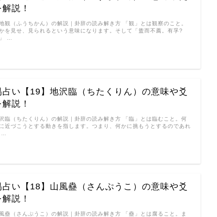
を解説！
地観（ふうちかん）の解説｜卦辞の読み解き方 「観」とは観察のこと。
かを見せ、見られるという意味になります。そして「盥而不薦。有孚?
」 …
易占い【19】地沢臨（ちたくりん）の意味や爻
を解説！
沢臨（ちたくりん）の解説｜卦辞の読み解き方 「臨」とは臨むこと。何
に近づこうとする動きを指します。つまり、何かに挑もうとするのであれ
 …
易占い【18】山風蠱（さんぷうこ）の意味や爻
を解説！
風蠱（さんぷうこ）の解説｜卦辞の読み解き方 「蠱」とは腐ること。ま