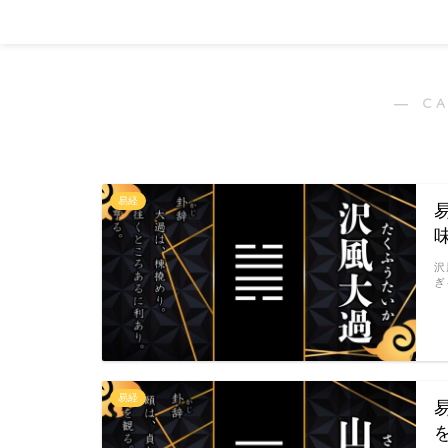
― C
易経
沢
ぎ
易経