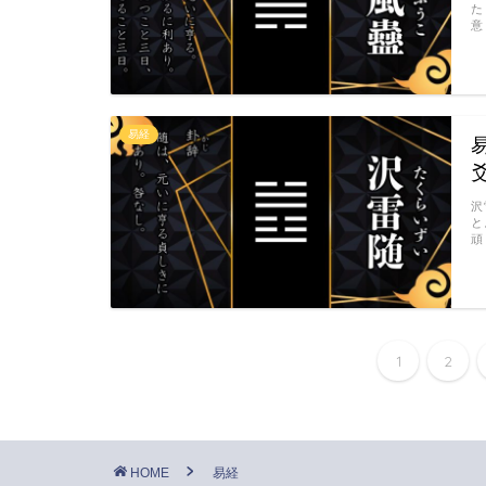
た
意
易経
沢
と
頑
1
2
HOME
易経