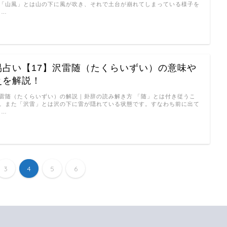
「山風」とは山の下に風が吹き、それで土台が崩れてしまっている様子を
 …
易占い【17】沢雷随（たくらいずい）の意味や
爻を解説！
雷随（たくらいずい）の解説｜卦辞の読み解き方 「随」とは付き従うこ
。また「沢雷」とは沢の下に雷が隠れている状態です。すなわち前に出て
 …
3
4
5
6