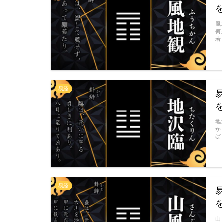
風
何
若
易経
地
か
ば
易経
山