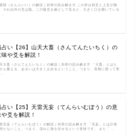
雷頤（さんらいい）の解説｜卦辞の読み解き方 この卦は初爻と上爻が陽
、それ以外の爻は陰。この陰爻を歯として見ると、大きく口を開いている
 …
易占い【26】山天大畜（さんてんたいちく）の
意味や爻を解説！
天大畜（さんてんたいちく）の解説｜卦辞の読み解き方 「大畜」とはた
さん蓄える、あるいは大きく止めるということ。つまり、長期に渡って実
 …
易占い【25】天雷无妄（てんらいむぼう）の意
味や爻を解説！
雷无妄（てんらいむぼう）の解説｜卦辞の読み解き方 「无妄」とは計画
持たないこと。つまり、流れに身を任せるという意味です。 また「 …