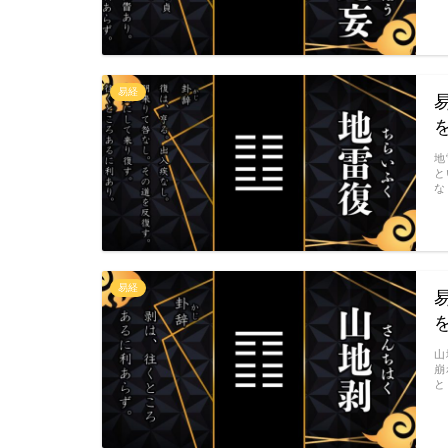
易経
地
と
な
易経
山
崩
と