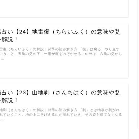
易占い【24】地雷復（ちらいふく）の意味や爻
を解説！
雷復（ちらいふく）の解説｜卦辞の読み解き方 「復」は戻る、やり直す
いうこと。五陰の爻の下に一陽が顔をのぞかせるこの卦は、六陰の爻から
 …
易占い【23】山地剥（さんちはく）の意味や爻
を解説！
地剥（さんちはく）の解説｜卦辞の読み解き方 「剥」とは物事が剥がれ
れていくこと。地の上にそびえる山が削れていき、その姿を保てなくなる
 …