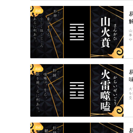
易経
山
事
や
易経
火
を
爻
易経