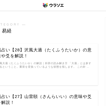
ATEGORY ―
易経
易占い【28】沢風大過（たくふうたいか）の意
味や爻を解説！
風大過（たくふうたいか）の解説｜卦辞の読み解き方 「大過」とは多す
るということ。重荷を背負っているような状態を指します。 この卦 …
易占い【27】山雷頤（さんらいい）の意味や爻
を解説！