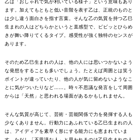
乙は「おしゃれで気が利いている様子」という意味もあり
ます。加えてもともと低い音階を表す乙は、正統のものと
は少し違う面白さを指す言葉。そんな乙の気質を持つ乙巳
生まれの人はどちらかというと直感型で、ビビッとひらめ
きが舞い降りてくるタイプ。感受性が強く独特のセンスが
あります。
そのため乙巳生まれの人は、他の人には思いつかないよう
な発想をすることも多いでしょう。たとえば周囲とは笑う
ポイントが違っていたり、他の人が気に留めないようなこ
とに気がついたりなど……。時々不思議な発言をして周囲
からは「天然」と思われる場面があるかもしれません。
そんな気質が高じて、芸術・芸能関係で力を発揮する人も
少なくありません。行動力にあふれている乙巳生まれの人
は、アイディアを素早く形にする能力にも恵まれていま
す。ただし「不思議な人」と思われるのは乙巳生まれの人