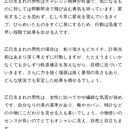
乙巳生まれの男性はチャレンジ精神が旺盛で、気になるも
のに対しては即断即決で飛び込む勇気を持っています。変
化することを恐れず、むしろ常に変化を望んでいるタイ
プ。ひらめいたものをすぐに形にするため、行動は迅速で
早い段階で結果を出せる人です。
乙巳生まれの男性の場合は、粘り強さもピカイチ。計画当
初はあまり深く考えずに行動しますが、たとえうまくいか
なくても少しずつ軌道修正を加えながら、目標に近づいて
いきます。さらに力を抜く場面は抜く要領の良さもあり、
どんな状況でも安定した結果を残せるでしょう。
乙巳生まれの男性は、女性に比べてやや繊細な気質が強め
です。自分なりの美の基準があり、靴やカバン、時計など
の小物にこだわりを見せる人も多いでしょう。小物使いの
センスが良いのでとてもオシャレに見え、自然と目立ちま
す。