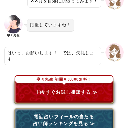
✕✕月を目処に頑張ってみます！
応援していますね！
寧々先生
はいっ、お願いします！ では、失礼しま
す
寧々先生 初回￥3,000無料！
今すぐお試し相談する ≫
電話占いフィールの当たる
占い師ランキングを見る ≫