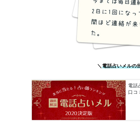
＼
電話占いメルの
電話
口コ