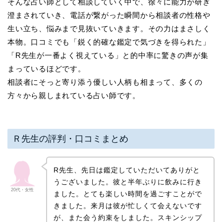
そんな占い師として相談していく中で、徐々に能力が研ぎ
澄まされていき、電話が繋がった瞬間から相談者の性格や
生い立ち、悩みまで見抜いていきます。その力はまさしく
本物。口コミでも「鋭く的確な鑑定で気づきを得られた」
「R先生が一番よく視えている」と的中率に驚きの声が集
まっているほどです。
相談者にそっと寄り添う優しい人柄も相まって、多くの
方々から親しまれている占い師です。
Ｒ先生の評判・口コミまとめ
R先生、先日は鑑定していただいてありがと
うございました。彼と半年ぶりに飲みに行き
20代・女性
ました。とても楽しい時間を過ごすことがで
きました。来月は彼が忙しくて会えないです
が、また会う約束をしました。スキンシップ