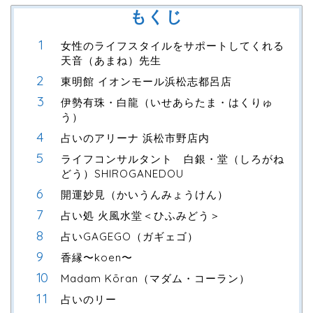
もくじ
女性のライフスタイルをサポートしてくれる
天音（あまね）先生
東明館 イオンモール浜松志都呂店
伊勢有珠・白龍（いせあらたま・はくりゅ
う）
占いのアリーナ 浜松市野店内
ライフコンサルタント 白銀・堂（しろがね
どう）SHIROGANEDOU
開運妙見（かいうんみょうけん）
占い処 火風水堂＜ひふみどう＞
占いGAGEGO（ガギェゴ）
香縁〜koen〜
Madam Kōran（マダム・コーラン）
占いのリー