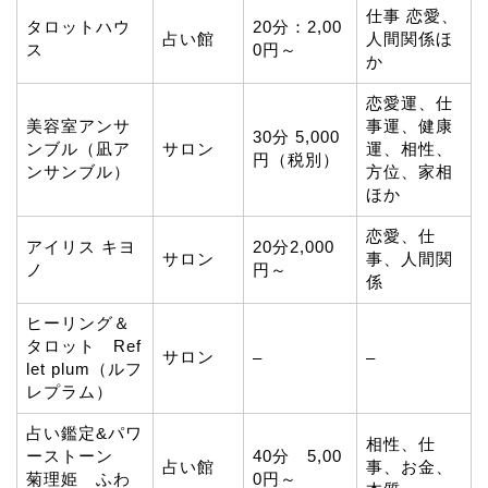
仕事 恋愛、
タロットハウ
20分：2,00
占い館
人間関係ほ
ス
0円～
か
恋愛運、仕
美容室アンサ
事運、健康
30分 5,000
ンブル（凪ア
サロン
運、相性、
円（税別）
ンサンブル）
方位、家相
ほか
恋愛、仕
アイリス キヨ
20分2,000
サロン
事、人間関
ノ
円～
係
ヒーリング＆
タロット Ref
サロン
–
–
let plum（ルフ
レプラム）
占い鑑定&パワ
相性、仕
ーストーン
40分 5,00
占い館
事、お金、
菊理姫 ふわ
0円～