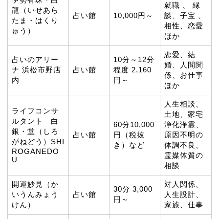
就職 、 縁
龍（いせあら
占い館
10,000円～
談、子宝 、
たま・はくり
相性、恋愛
ゅう）
ほか
恋愛、結
占いのアリー
10分～12分
婚、人間関
ナ 浜松市野店
占い館
程度 2,160
係、お仕事
内
円～
ほか
人生相談、
ライフコンサ
土地、家宅
ルタント 白
60分10,000
浄化浄霊、
銀・堂（しろ
占い館
円（税抜
原因不明の
がねどう）SHI
き）など
体調不良、
ROGANEDO
霊媒体質の
U
相談
開運妙見（か
対人関係、
30分 3,000
いうんみょう
占い館
人生設計、
円～
けん）
家族、仕事