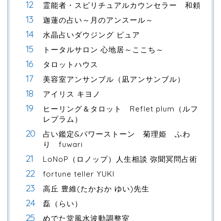
霊能者・スピリチュアルカウンセラー 和頼
迦蓮の占い～月のアンスール～
水晶占いダウジング ピュア
トータルサロン 心地居～ここち～
タロットハウス
美容室アンサンブル（凪アンサンブル）
アイリス キヨノ
ヒーリング＆タロット Reflet plum（ルフ
レプラム）
占い鑑定&パワーストーン 菊理姫 ふわ
り fuwari
LoNoP（ロノップ）人生相談 弥聞冥問占術
fortune teller YUKI
高丘 豊維(たかおか ゆい)先生
磊（らい）
めでた堂風水波動調整室