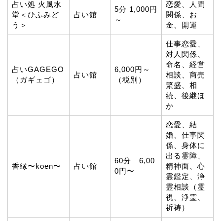
占い処 火風水
恋愛、人間
5分 1,000円
堂＜ひふみど
占い館
関係、お
～
う＞
金、開運
仕事恋愛、
対人関係、
命名、経営
占いGAGEGO
6,000円～
占い館
相談、商売
（ガギェゴ）
（税別）
繁盛、相
続、後継ほ
か
恋愛、結
婚、仕事関
係、身体に
出る霊障、
60分 6,00
香縁〜koen〜
占い館
精神面、心
0円〜
霊鑑定、浄
霊相談（霊
視、浄霊、
祈祷）