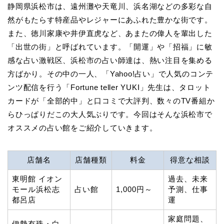
静岡県浜松市は、遠州灘や天竜川、浜名湖などの多彩な自
然がもたらす特産品やレジャーにあふれた豊かな街です。
また、徳川家康や井伊直虎など、あまたの偉人を輩出した
「出世の街」と呼ばれています。「開運」や「招福」に敏
感な占い激戦区、浜松市の占い師達は、熱い注目を集める
方ばかり。その中の一人、「Yahoo!占い」で人気のコンテ
ンツ配信を行う「Fortune teller YUKI」先生は、タロット
カードが「全部的中」と口コミで大評判、数々のTV番組か
らひっぱりだこの大人気ぶりです。今回はそんな浜松市で
オススメの占い館をご紹介していきます。
店舗名
店舗種類
料金
得意な相談
東明館 イオン
過去、未来
モール浜松志
占い館
1,000円～
予測、仕事
都呂店
運
家庭問題、
伊勢有珠・白