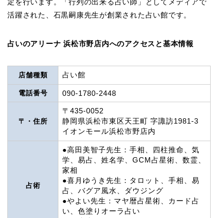
定を行います。「行列の出来る占い師」としてメディアで
活躍された、石黒嗣康先生が創業された占い館です。
占いのアリーナ 浜松市野店内へのアクセスと基本情報
占い館
店舗種類
電話番号
090-1780-2448
〒435-0052
静岡県浜松市東区天王町 字諏訪1981-3
〒・住所
イオンモール浜松市野店内
●高田美智子先生：手相、四柱推命、気
学、易占、姓名学、GCM占星術、数霊、
家相
●喜月ゆうき先生：タロット、手相、易
占術
占、バグア風水、ダウジング
●やよい先生：マヤ暦占星術、カード占
い、色塗りオーラ占い