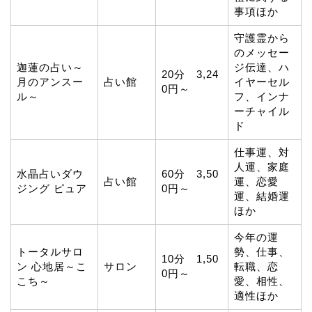
事項ほか
守護霊から
のメッセー
迦蓮の占い～
ジ伝達、ハ
20分 3,24
月のアンスー
占い館
イヤーセル
0円～
ル～
フ、インナ
ーチャイル
ド
仕事運、対
人運、家庭
水晶占いダウ
60分 3,50
占い館
運、恋愛
ジング ピュア
0円～
運、結婚運
ほか
今年の運
トータルサロ
勢、仕事、
10分 1,50
ン 心地居～こ
サロン
転職、恋
0円～
こち～
愛、相性、
適性ほか