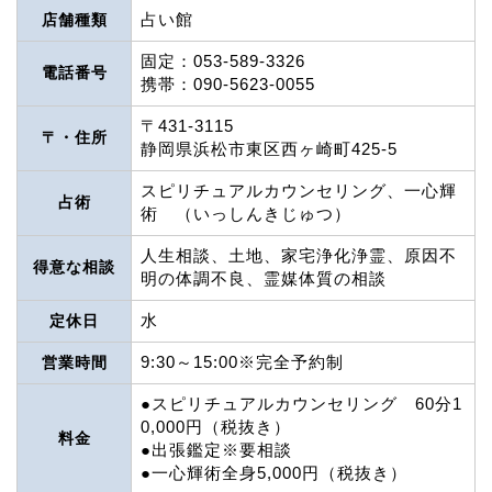
占い館
店舗種類
固定：053-589-3326
電話番号
携帯：090-5623-0055
〒431-3115
〒・住所
静岡県浜松市東区西ヶ崎町425-5
スピリチュアルカウンセリング、一心輝
占術
術 （いっしんきじゅつ）
人生相談、土地、家宅浄化浄霊、原因不
得意な相談
明の体調不良、霊媒体質の相談
水
定休日
9:30～15:00※完全予約制
営業時間
●スピリチュアルカウンセリング 60分1
0,000円（税抜き）
料金
●出張鑑定※要相談
●一心輝術全身5,000円（税抜き）