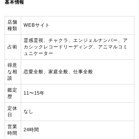
基本情報
店舗
WEBサイト
種類
霊感霊視、チャクラ、エンジェルナンバー、ア
占術
カシックレコードリーディング、アニマルコミ
ュニケーター
得意
な相
恋愛全般、家庭全般、仕事全般
談
鑑定
11〜15年
歴
定休
なし
日
営業
24時間
時間