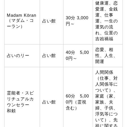
健康運、恋
愛運、金銭
運、仕事
Madam Kōran
30分 3,000
（マダム・コ
占い館
運、一生の
円～
ーラン）
運気の流
れ、位置の
吉凶禍福
恋愛、相
40分 5,00
占いのリー
占い館
性、人生、
0円～
開運
人間関係
（仕事、対
人関係等に
ついて）、
霊能者・スピ
60分 5,00
家庭（家、
リチュアルカ
占い館
0円（霊視
家族、夫
ウンセラー
含む）
婦、子供、
和頼
浮気等につ
いて）、先
祖に関する