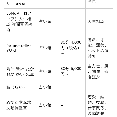
本質
り fuwari
LoNoP（ロノ
ップ）人生相
占い館
人生相談
–
談 弥聞冥問占
術
運命、才
30分 4.000
能、運勢、
fortune teller
占い館
円（税込）
YUKI
ペットの気
～
持ち
吉方位、風
高丘 豊維(たか
30分 5,000
占い館
水開運、命
おか ゆい)先生
円～
名ほか
磊（らい）
占い館
–
–
恋愛、結
めでた堂風水
婚、復縁、
占い館
–
波動調整室
仕事関係、
波動調整