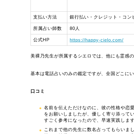
支払い方法
銀行払い・クレジット・コン
所属占い師数
80人
公式HP
https://happy-cielo.com/
美裸乃先生が所属するシエロでは、他にも霊感
基本は電話占いのみの鑑定ですが、全国どこに
口コミ
名前を伝えただけなのに、彼の性格や恋
をお願いしましたが、優しく寄り添って
すごく参考になったので、早速実践しま
これまで他の先生に数名占ってもらいま