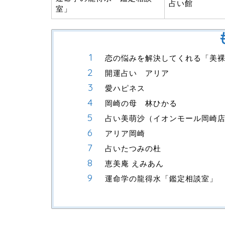
占い館
室」
恋の悩みを解決してくれる「美
開運占い アリア
愛ハピネス
岡崎の母 林ひかる
占い美萌沙（イオンモール岡崎
アリア岡崎
占いたつみの杜
恵美庵 えみあん
運命学の龍得水「鑑定相談室」