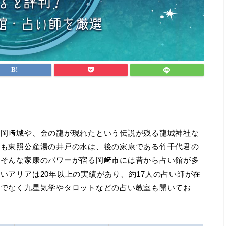
る岡﨑城や、金の龍が現れたという伝説が残る龍城神社な
でも東照公産湯の井戸の水は、後の家康である竹千代君の
。そんな家康のパワーが宿る岡﨑市には昔から占い館が多
いアリアは20年以上の実績があり、約17人の占い師が在
けでなく九星気学やタロットなどの占い教室も開いてお