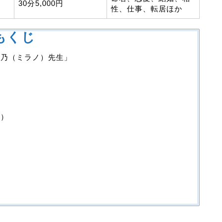
30分5,000円
性、仕事、転居ほか
もくじ
裸乃（ミラノ）先生」
店）