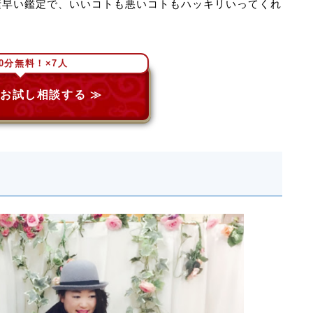
素早い鑑定で、いいコトも悪いコトもハッキリいってくれ
0分無料！×7人
お試し相談する ≫