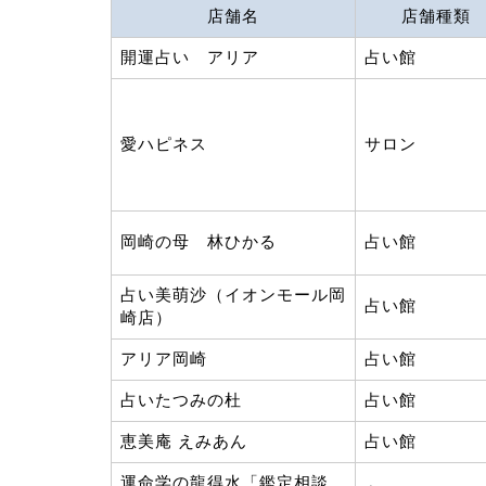
店舗名
店舗種類
開運占い アリア
占い館
愛ハピネス
サロン
岡崎の母 林ひかる
占い館
占い美萌沙（イオンモール岡
占い館
崎店）
アリア岡崎
占い館
占いたつみの杜
占い館
恵美庵 えみあん
占い館
運命学の龍得水「鑑定相談