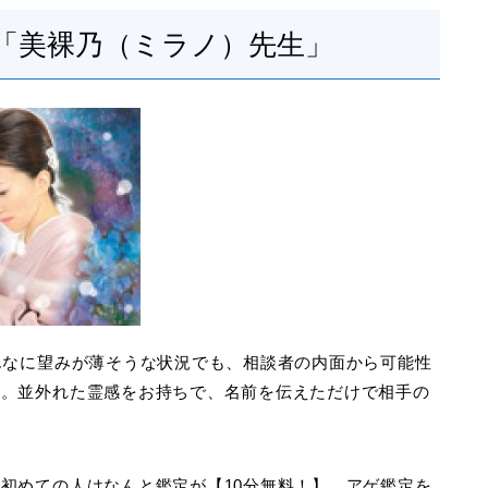
「美裸乃（ミラノ）先生」
んなに望みが薄そうな状況でも、相談者の内面から可能性
す。並外れた霊感をお持ちで、名前を伝えただけで相手の
初めての人はなんと鑑定が【10分無料！】。アゲ鑑定を