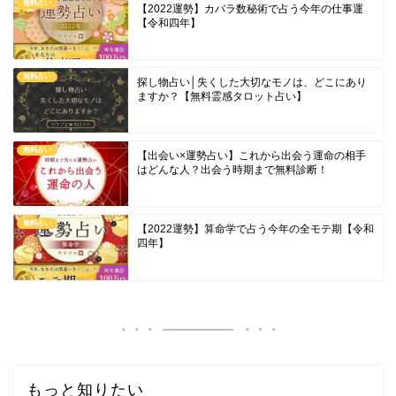
無料占い
【2022運勢】カバラ数秘術で占う今年の仕事運
【令和四年】
無料占い
探し物占い│失くした大切なモノは、どこにあり
ますか？【無料霊感タロット占い】
無料占い
【出会い×運勢占い】これから出会う運命の相手
はどんな人？出会う時期まで無料診断！
無料占い
【2022運勢】算命学で占う今年の全モテ期【令和
四年】
もっと知りたい