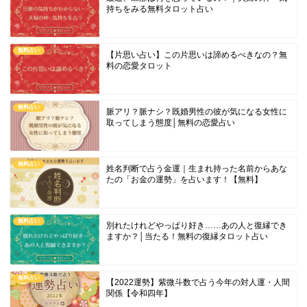
持ちをみる無料タロット占い
無料占い
【片思い占い】この片思いは諦めるべきなの？無
料の恋愛タロット
無料占い
脈アリ？脈ナシ？既婚男性の彼が気になる女性に
取ってしまう態度│無料の恋愛占い
無料占い
姓名判断で占う金運｜生まれ持った名前からあな
たの「お金の運勢」を占います！【無料】
無料占い
別れたけれどやっぱり好き……あの人と復縁でき
ますか？│当たる！無料の復縁タロット占い
無料占い
【2022運勢】紫微斗数で占う今年の対人運・人間
関係【令和四年】