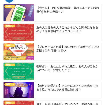
無料占い
【元カレ】LINEを既読無視・既読スルーする時の
男心│無料の復縁占い
無料占い
あの人は運命の人？これからどんな関係になれる
のか！完全無料で占うタロット占い
無料占い
【プロポーズされ運】2022年のプロポーズ占い決
定版！生年月日×名前い
無料占い
復縁占い｜あなたと別れた後に、あの人がこれか
らについて「決意したこと」
無料占い
【無料の恋愛占い】あなたにはどんな彼氏ができ
る？近いうちにできる日は訪れる？
無料占い
最近、旦那は何を思っているの？｜夫婦の仲・気