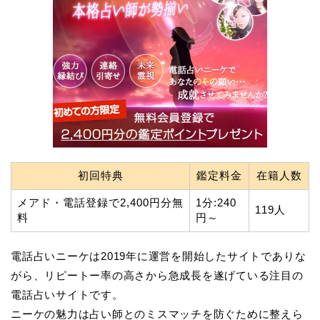
初回特典
鑑定料金
在籍人数
メアド・電話登録で2,400円分無
1分:240
119人
料
円～
電話占いニーケは2019年に運営を開始したサイトでありな
がら、リピートー率の高さから急成長を遂げている注目の
電話占いサイトです。
ニーケの魅力は占い師とのミスマッチを防ぐために整えら