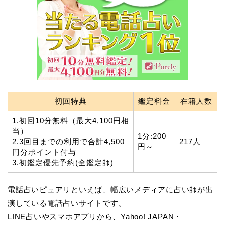
初回特典
鑑定料金
在籍人数
1.初回10分無料（最大4,100円相
当）
1分:200
2.3回目までの利用で合計4,500
217人
円～
円分ポイント付与
3.初鑑定優先予約(全鑑定師)
電話占いピュアリといえば、幅広いメディアに占い師が出
演している電話占いサイトです。
LINE占いやスマホアプリから、Yahoo! JAPAN・