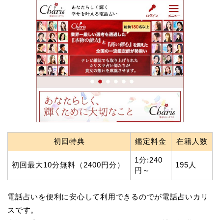
初回特典
鑑定料金
在籍人数
1分:240
初回最大10分無料（2400円分）
195人
円～
電話占いを便利に安心して利用できるのでが電話占いカリ
スです。