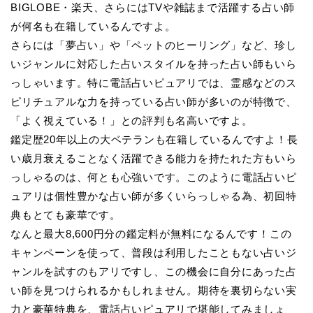
BIGLOBE・楽天、さらにはTVや雑誌まで活躍する占い師
が何名も在籍しているんですよ。
さらには「夢占い」や「ペットのヒーリング」など、珍し
いジャンルに対応した占いスタイルを持った占い師もいら
っしゃいます。特に電話占いピュアリでは、霊感などのス
ピリチュアルな力を持っている占い師が多いのが特徴で、
「よく視えている！」との評判も名高いですよ。
鑑定歴20年以上の大ベテランも在籍しているんですよ！長
い歳月衰えることなく活躍できる能力を持たれた方もいら
っしゃるのは、何とも心強いです。このように電話占いピ
ュアリは個性豊かな占い師が多くいらっしゃる為、初回特
典もとても豪華です。
なんと最大8,600円分の鑑定料が無料になるんです！この
キャンペーンを使って、普段は利用したこともない占いジ
ャンルを試すのもアリですし、この機会に自分にあった占
い師を見つけられるかもしれません。期待を裏切らない実
力と豪華特典を、電話占いピュアリで堪能してみましょ