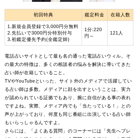
初回特典
鑑定料金
在籍人数
1.新規会員登録で3,000円分無料
1分:220
2.先払いで3000円分特別付与
121人
円～
3.初鑑定優先予約(全鑑定師)
電話占いサイトとして最も名の通った電話占いウィル。そ
の最大の特徴は、多くの相談者の悩みを解決に導いてきた
占い師が在籍していること。
TVやYouTubeといった、サイト外のメディアで活躍してい
る占い師は多数。メディアに顔を出すということは、実力
が認められている証拠でもあり、腕に自信がある事の表れ
ですよね。実際、メディア内でも「当たっている！」との
声が上がっており、何度も同じ番組に出演している占い師
もいらっしゃるんですよ。
さらには、「よくある質問」のコーナーには「先生へプレ