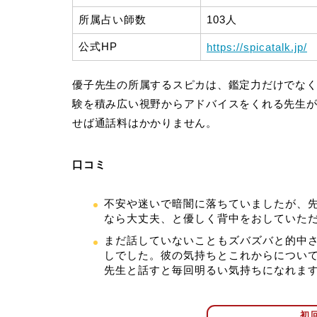
所属占い師数
103人
公式HP
https://spicatalk.jp/
優子先生の所属するスピカは、鑑定力だけでな
験を積み広い視野からアドバイスをくれる先生
せば通話料はかかりません。
口コミ
不安や迷いで暗闇に落ちていましたが、
なら大丈夫、と優しく背中をおしていた
まだ話していないこともズバズバと的中
しでした。彼の気持ちとこれからについ
先生と話すと毎回明るい気持ちになれま
初