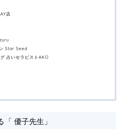
AY店
uru
tar Seed
グ 占いセラピストAKO
る「 優子先生」