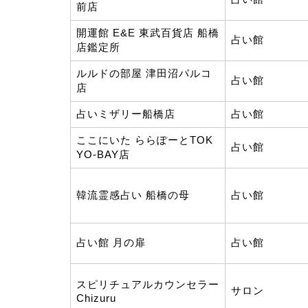
前店
開運館 E&E 東武百貨店 船橋
占い館
店鑑定所
ルルドの部屋 津田沼パルコ
占い館
店
占いミザリー船橋店
占い館
ここにいた ららぽーとTOK
占い館
YO-BAY店
韓流霊感占い 船橋の母
占い館
占い館 月の扉
占い館
スピリチュアルカウンセラー
サロン
Chizuru