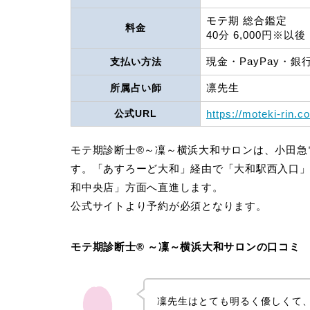
モテ期 総合鑑定
料金
40分 6,000円※以
現金・PayPay・銀
支払い方法
凛先生
所属占い師
公式URL
https://moteki-rin.c
モテ期診断士®～凜～横浜大和サロンは、小田急
す。「あすろーど大和」経由で「大和駅西入口」
和中央店」方面へ直進します。
公式サイトより予約が必須となります。
モテ期診断士® ～凜～横浜大和サロンの口コミ
凜先生はとても明るく優しくて