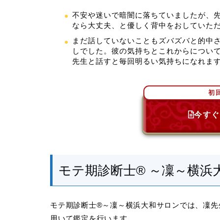
不安や迷いで暗闇に落ちていましたが、
なら大丈夫、と優しく背中をおしていた
まだ話していないこともズバズバと的中
しでした。彼の気持ちとこれからについ
先生と話すと毎回明るい気持ちになれま
初
今すぐ
モテ期診断士® ～凜～横浜
モテ期診断士®～凜～横浜大和サロンでは、凜先
用いて鑑定を行います。