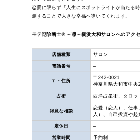
恋愛に限らず「人生にスポットライトが当たる
測することで大きな幸福へ導いてくれます。
モテ期診断士® ～凜～横浜大和サロンへのアク
サロン
店舗種類
電話番号
–
〒242-0021
〒・住所
神奈川県大和市中央2丁
西洋占星術、タロッ
占術
恋愛（恋人）、仕事
得意な相談
人）、自己投資や起
定休日
–
予約制
営業時間