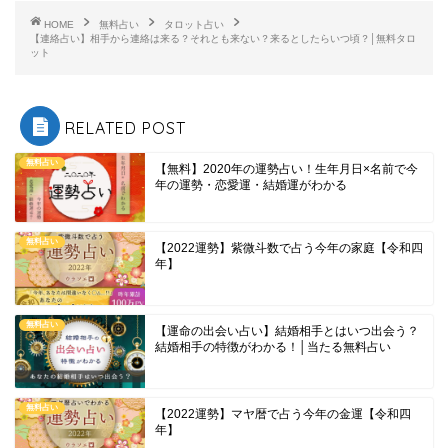
HOME
無料占い
タロット占い
【連絡占い】相手から連絡は来る？それとも来ない？来るとしたらいつ頃？│無料タロ
ット
RELATED POST
無料占い
【無料】2020年の運勢占い！生年月日×名前で今
年の運勢・恋愛運・結婚運がわかる
無料占い
【2022運勢】紫微斗数で占う今年の家庭【令和四
年】
無料占い
【運命の出会い占い】結婚相手とはいつ出会う？
結婚相手の特徴がわかる！│当たる無料占い
無料占い
【2022運勢】マヤ暦で占う今年の金運【令和四
年】