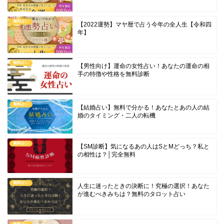
無料占い
【2022運勢】マヤ暦で占う今年の全人生【令和四
年】
無料占い
【男性向け】運命の女性占い！あなたの運命の相
手の特徴や性格を無料診断
無料占い
【結婚占い】無料で分かる！あなたとあの人の結
婚のタイミング・二人の転機
無料占い
【SM診断】気になるあの人はSとMどっち？私と
の相性は？│完全無料
無料占い
人生に迷ったときの決断に！究極の選択！あなた
が進むべきみちは？無料のタロット占い