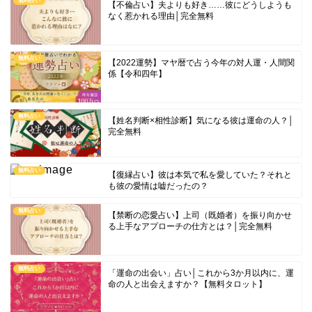
無料占い
【不倫占い】夫よりも好き……彼にどうしようも
なく惹かれる理由│完全無料
無料占い
【2022運勢】マヤ暦で占う今年の対人運・人間関
係【令和四年】
無料占い
【姓名判断×相性診断】気になる彼は運命の人？│
完全無料
無料占い
【復縁占い】彼は本気で私を愛していた？それと
も彼の愛情は嘘だったの？
無料占い
【禁断の恋愛占い】上司（既婚者）を振り向かせ
る上手なアプローチの仕方とは？│完全無料
無料占い
「運命の出会い」占い│これから3か月以内に、運
命の人と出会えますか？【無料タロット】