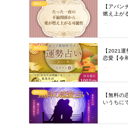
無料占い
【アバン
燃え上が
…
無料占い
【202
恋愛【令
…
無料占い
【無料の
いうちに
…