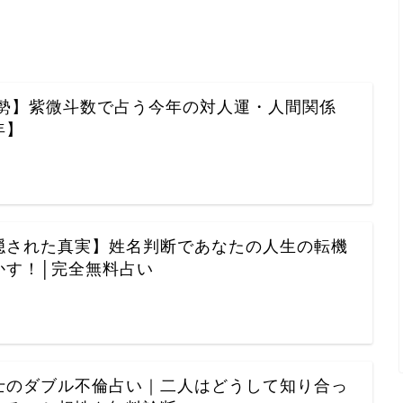
2運勢】紫微斗数で占う今年の対人運・人間関係
年】
隠された真実】姓名判断であなたの人生の転機
かす！│完全無料占い
士のダブル不倫占い｜二人はどうして知り合っ