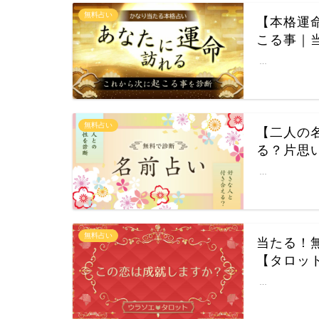
無料占い
【本格運
こる事｜
…
無料占い
【二人の
る？片思
…
無料占い
当たる！
【タロッ
…