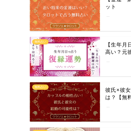
ット
…
無料占い
【生年月
高い？元
…
無料占い
彼氏×彼
は？【無
…