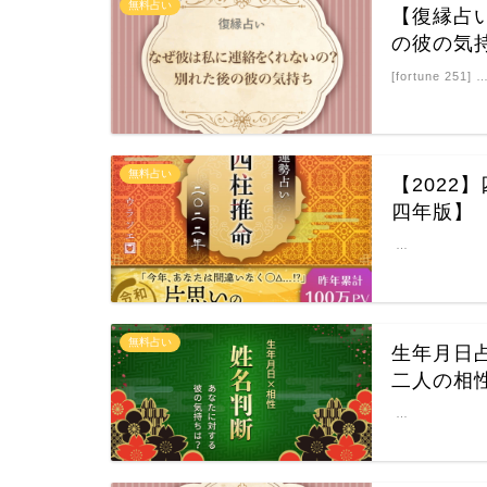
無料占い
【復縁占
の彼の気
[fortune 251] 
無料占い
【202
四年版】
…
無料占い
生年月日
二人の相
…