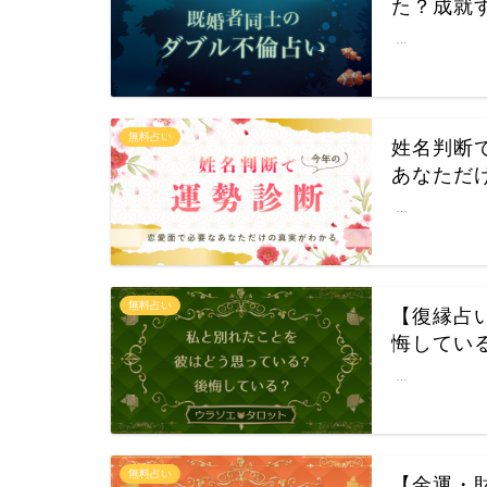
た？成就
…
無料占い
姓名判断
あなただ
…
無料占い
【復縁占
悔してい
…
無料占い
【金運・