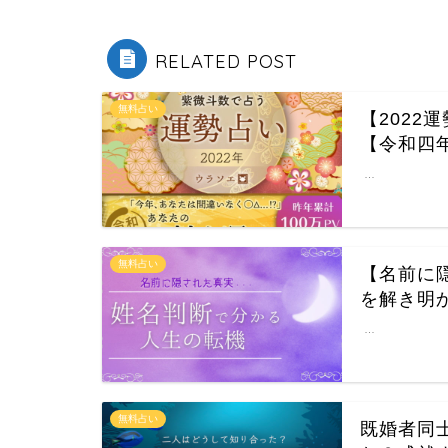
RELATED POST
無料占い
【202
【令和四
…
無料占い
【名前に
を解き明
…
無料占い
既婚者同